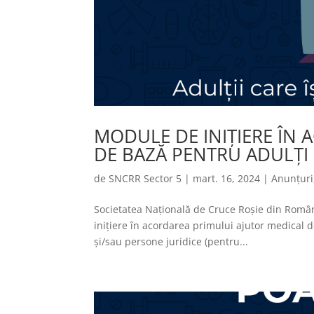
MODULE DE INIȚIERE ÎN
DE BAZĂ PENTRU ADULȚI
de
SNCRR Sector 5
|
mart. 16, 2024
|
Anunțuri
Societatea Națională de Cruce Roșie din Român
inițiere în acordarea primului ajutor medical de
și/sau persone juridice (pentru...