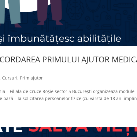
 ACORDAREA PRIMULUI AJUTOR MEDIC
,
Cursuri
,
Prim ajutor
ia – Filiala de Cruce Roșie sector 5 București organizează module
 bază – la solicitarea persoanelor fizice (cu vărsta de 18 ani împlini