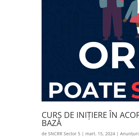
CURS DE INIȚIERE ÎN AC
BAZĂ
de
SNCRR Sector 5
|
mart. 15, 2024
|
Anunțuri