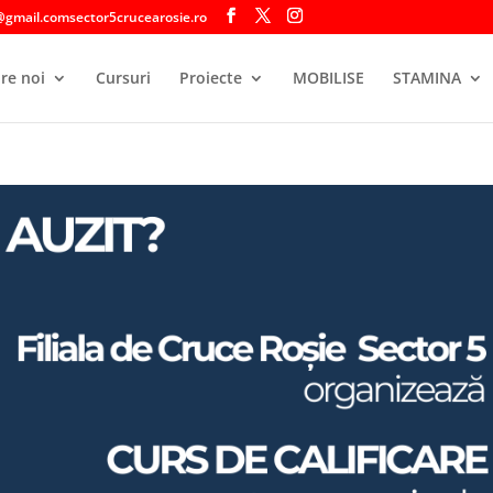
@gmail.comsector5crucearosie.ro
re noi
Cursuri
Proiecte
MOBILISE
STAMINA