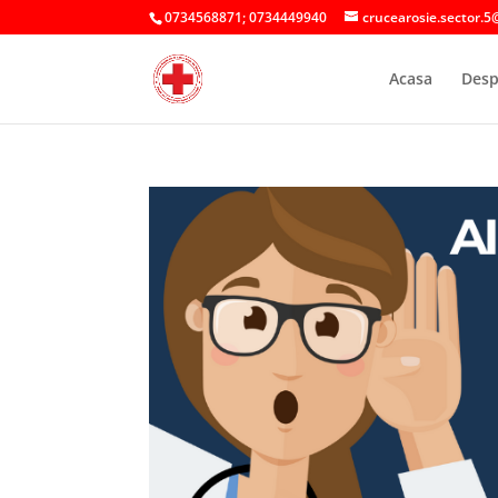
0734568871; 0734449940
crucearosie.sector.5
Acasa
Desp