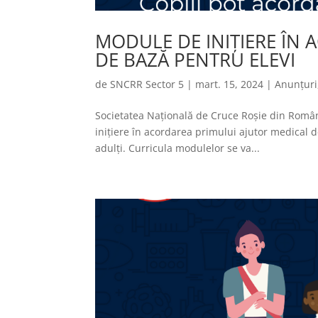
MODULE DE INIȚIERE ÎN
DE BAZĂ PENTRU ELEVI
de
SNCRR Sector 5
|
mart. 15, 2024
|
Anunțuri
Societatea Națională de Cruce Roșie din Român
inițiere în acordarea primului ajutor medical d
adulți. Curricula modulelor se va...