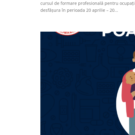
cursul de formare profesională pentru ocupaț
desfășura în perioada 20 aprilie – 20...