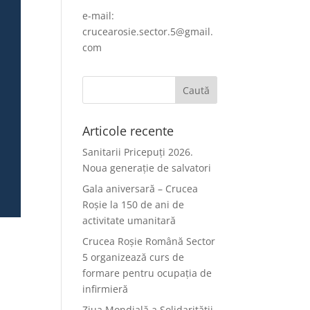
e-mail:
crucearosie.sector.5@gmail.
com
Articole recente
Sanitarii Pricepuți 2026.
Noua generație de salvatori
Gala aniversară – Crucea
Roșie la 150 de ani de
activitate umanitară
Crucea Roșie Română Sector
5 organizează curs de
formare pentru ocupația de
infirmieră
Ziua Mondială a Solidarității