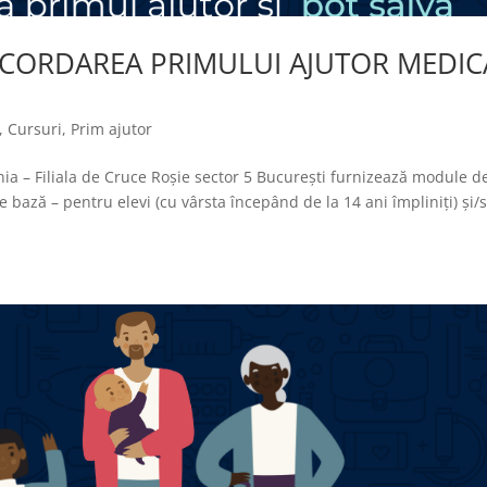
 ACORDAREA PRIMULUI AJUTOR MEDIC
,
Cursuri
,
Prim ajutor
ia – Filiala de Cruce Roșie sector 5 București furnizează module d
e bază – pentru elevi (cu vârsta începând de la 14 ani împliniți) și/