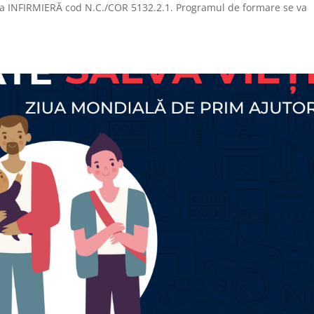
ia INFIRMIERĂ cod N.C./COR 5132.2.1. Programul de formare se va