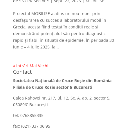
de
SNCRR Sector 5
|
sept. 22, 2025
|
MOBILISE
Proiectul MOBILISE a atins un nou reper prin
desfășurarea cu succes a laboratorului mobil în
Grecia, acesta fiind testat în condiții reale și
demonstrând potențialul său pentru diagnostic
rapid și fiabil în situații de epidemie. În perioada 30
iunie – 4 iulie 2025, la...
« Intrări Mai Vechi
Contact
Societatea Naţională de Cruce Roşie din România
Filiala de Cruce Rosie sector 5 Bucuresti
Calea Rahovei nr. 217, Bl. 12, Sc. A, ap. 2, sector 5,
050896` Bucureşti
tel: 0768855335
fax: (021) 337 06 95