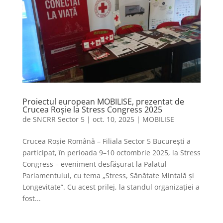
Proiectul european MOBILISE, prezentat de
Crucea Roșie la Stress Congress 2025
de
SNCRR Sector 5
|
oct. 10, 2025
|
MOBILISE
Crucea Roșie Română – Filiala Sector 5 București a
participat, în perioada 9–10 octombrie 2025, la Stress
Congress – eveniment desfășurat la Palatul
Parlamentului, cu tema „Stress, Sănătate Mintală și
Longevitate”. Cu acest prilej, la standul organizației a
fost...