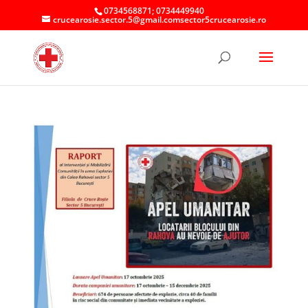
0734568871; 0734449940
crucearosie.sector.5@gmail.comsector5crucearosie.ro