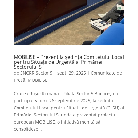
MOBILISE – Prezent la ședința Comitetului Local
pentru Situații de Urgență al Primăriei
Sectorului 5
de
SNCRR Sector 5
|
sept. 29, 2025
|
Comunicate de
Presă
,
MOBILISE
Crucea Roșie Română – Filiala Sector 5 București a
participat vineri, 26 septembrie 2025, la ședința
Comitetului Local pentru Situații de Urgență (CLSU) al
Primăriei Sectorului 5, unde a prezentat proiectul
european MOBILISE, o inițiativă menită să
consolideze...