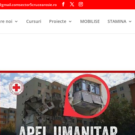
@gmail.comsector5crucearosie.ro
re noi
Cursuri
Proiecte
MOBILISE
STAMINA