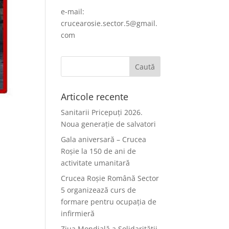
e-mail:
crucearosie.sector.5@gmail.
com
Articole recente
Sanitarii Pricepuți 2026.
Noua generație de salvatori
Gala aniversară – Crucea
Roșie la 150 de ani de
activitate umanitară
Crucea Roșie Română Sector
5 organizează curs de
formare pentru ocupația de
infirmieră
Ziua Mondială a Solidarității