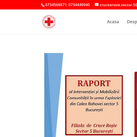
0734568871; 0734449940
crucearosie.sector.5
Acasa
Desp