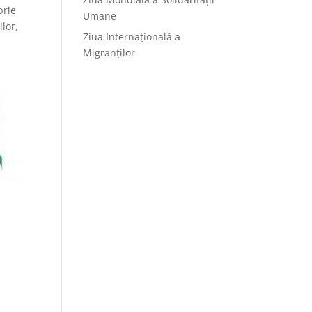
brie
Umane
ilor,
Ziua Internațională a
Migranților