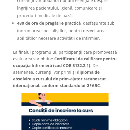
cursanții vor dobândi noțiuni esențiale despre
îngrijirea pacientului, igienă, comunicare și
proceduri medicale de bază;
480 de ore de pregătire practică
, desfășurate sub
îndrumarea specialiștilor, pentru dezvoltarea
abilităților necesare activității de infirmier.
La finalul programului, participanții care promovează
evaluarea vor obține
Certificatul de calificare pentru
ocupația Infirmieră (cod COR 5132.2.1)
. De
asemenea, cursanții vor primi și
diploma de
absolvire a cursului de prim-ajutor recunoscut
internațional, conform standardului GFARC
.