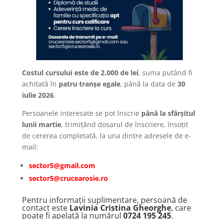
Costul cursului este de 2.000 de lei
, suma putând fi
achitată în
patru tranșe egale
, până la data de
30
iulie 2026
.
Persoanele interesate se pot înscrie
până la sfârșitul
lunii martie
, trimițând dosarul de înscriere, însoțit
de cererea completată, la una dintre adresele de e-
mail:
sector5@gmail.com
sector5@crucearosie.ro
Pentru informații suplimentare, persoană de
contact este
Lavinia Cristina Gheorghe
, care
poate fi apelată la numărul
0724 195 245
.