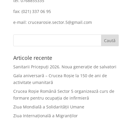
tel: 0768855335
fax: (021) 337 06 95
e-mail: crucearosie.sector.5@gmail.com
Articole recente
Sanitarii Pricepuți 2026. Noua generație de salvatori
Gala aniversară – Crucea Roșie la 150 de ani de
activitate umanitară
Crucea Roșie Română Sector 5 organizează curs de
formare pentru ocupația de infirmieră
Ziua Mondială a Solidarității Umane
Ziua Internațională a Migranților