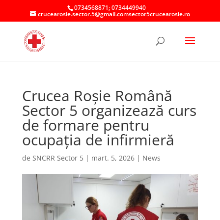
0734568871; 0734449940
crucearosie.sector.5@gmail.comsector5crucearosie.ro
Crucea Roșie Română
Sector 5 organizează curs
de formare pentru
ocupația de infirmieră
de
SNCRR Sector 5
|
mart. 5, 2026
|
News