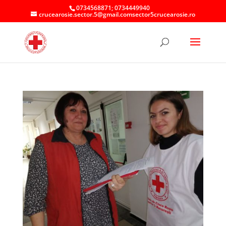
0734568871; 0734449940
crucearosie.sector.5@gmail.comsector5crucearosie.ro