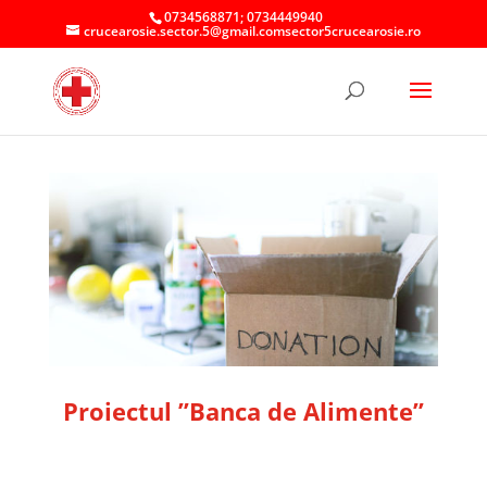
0734568871; 0734449940
crucearosie.sector.5@gmail.comsector5crucearosie.ro
Proiectul ”Banca de Alimente”