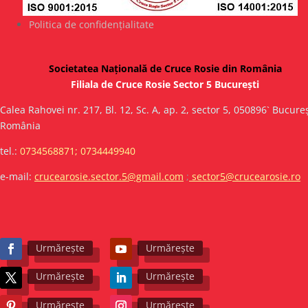
Politica de confidențialitate
Societatea Națională de Cruce Rosie din România
Filiala de Cruce Rosie Sector 5
București
Calea Rahovei nr. 217, Bl. 12, Sc. A, ap. 2, sector 5, 050896` Bucureș
România
tel.:
0734568871; 0734449940
e-mail:
crucearosie.sector.5@gmail.com
;
sector5@crucearosie.ro
Urmărește
Urmărește
Urmărește
Urmărește
Urmărește
Urmărește