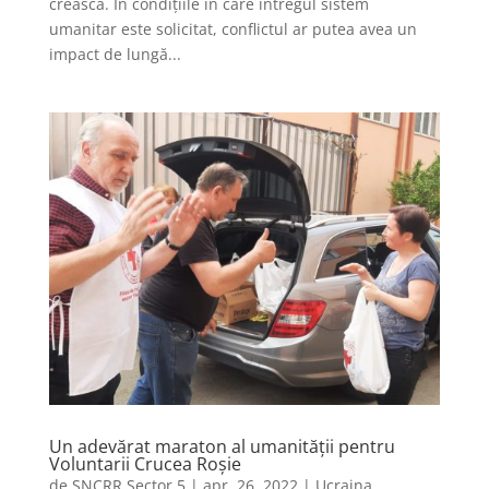
crească. În condițiile în care întregul sistem
umanitar este solicitat, conflictul ar putea avea un
impact de lungă...
Un adevărat maraton al umanității pentru
Voluntarii Crucea Roșie
de
SNCRR Sector 5
|
apr. 26, 2022
|
Ucraina