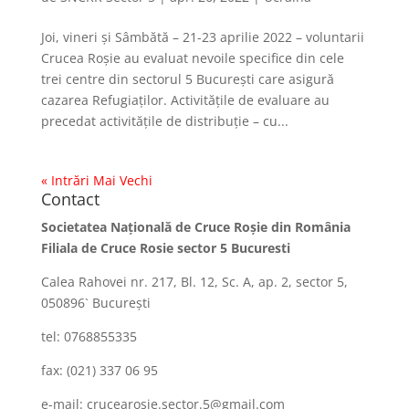
Joi, vineri și Sâmbătă – 21-23 aprilie 2022 – voluntarii
Crucea Roșie au evaluat nevoile specifice din cele
trei centre din sectorul 5 București care asigură
cazarea Refugiaților. Activitățile de evaluare au
precedat activitățile de distribuție – cu...
« Intrări Mai Vechi
Contact
Societatea Naţională de Cruce Roşie din România
Filiala de Cruce Rosie sector 5 Bucuresti
Calea Rahovei nr. 217, Bl. 12, Sc. A, ap. 2, sector 5,
050896` Bucureşti
tel: 0768855335
fax: (021) 337 06 95
e-mail: crucearosie.sector.5@gmail.com