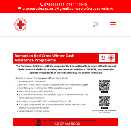
0734568871; 0734449940
crucearosie.sector.5@gmail.comsector5crucearosie.ro