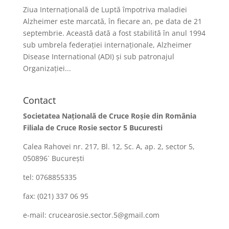
Ziua Internațională de Luptă împotriva maladiei
Alzheimer este marcată, în fiecare an, pe data de 21
septembrie. Această dată a fost stabilită în anul 1994
sub umbrela federației internaționale, Alzheimer
Disease International (ADI) și sub patronajul
Organizației...
Contact
Societatea Naţională de Cruce Roşie din România
Filiala de Cruce Rosie sector 5 Bucuresti
Calea Rahovei nr. 217, Bl. 12, Sc. A, ap. 2, sector 5,
050896` Bucureşti
tel: 0768855335
fax: (021) 337 06 95
e-mail: crucearosie.sector.5@gmail.com