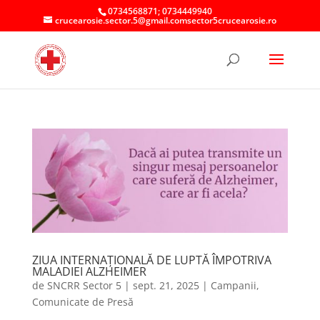
0734568871; 0734449940
crucearosie.sector.5@gmail.comsector5crucearosie.ro
ZIUA INTERNAȚIONALĂ DE LUPTĂ ÎMPOTRIVA
MALADIEI ALZHEIMER
de
SNCRR Sector 5
|
sept. 21, 2025
|
Campanii
,
Comunicate de Presă