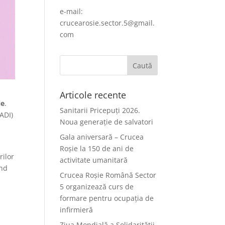
e-mail:
crucearosie.sector.5@gmail.
com
Articole recente
ie
.
Sanitarii Pricepuți 2026.
ADI)
Noua generație de salvatori
Gala aniversară – Crucea
Roșie la 150 de ani de
rilor
activitate umanitară
ând
Crucea Roșie Română Sector
5 organizează curs de
formare pentru ocupația de
infirmieră
Ziua Mondială a Solidarității