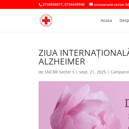
0734568871; 0734449940
crucearosie.sector.5
Acasa
Desp
ZIUA INTERNAȚIONAL
ALZHEIMER
de
SNCRR Sector 5
|
sept. 21, 2025
|
Campani