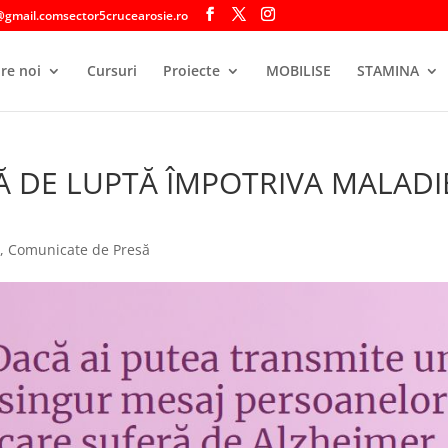
@gmail.comsector5crucearosie.ro
re noi
Cursuri
Proiecte
MOBILISE
STAMINA
Ă DE LUPTĂ ÎMPOTRIVA MALADI
i
,
Comunicate de Presă