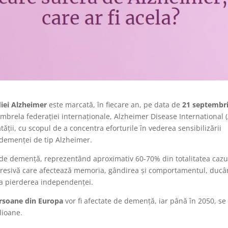
iei Alzheimer
este marcată, în fiecare an, pe data de
21 septembr
umbrela federației internaționale, Alzheimer Disease International (
ății, cu scopul de a concentra eforturile în vederea sensibilizării
 demenţei de tip Alzheimer.
de demență, reprezentând aproximativ 60-70% din totalitatea cazu
gresivă care afectează memoria, gândirea și comportamentul, duc
 la pierderea independenței.
ersoane din Europa
vor fi afectate de demență, iar până în 2050, se
lioane.