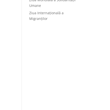
Umane
Ziua Internațională a
Migranților
l