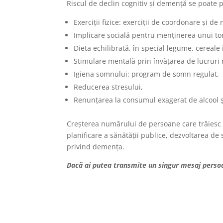
Riscul de declin cognitiv și demență se poate p
Exerciţii fizice: exerciții de coordonare și de
Implicare socială pentru menținerea unui to
Dieta echilibrată, în special legume, cereale 
Stimulare mentală prin învăţarea de lucruri n
Igiena somnului: program de somn regulat,
Reducerea stresului,
Renunţarea la consumul exagerat de alcool ş
Creșterea numărului de persoane care trăiesc c
planificare a sănătății publice, dezvoltarea de 
privind demența.
Dacă ai putea transmite un singur mesaj persoa