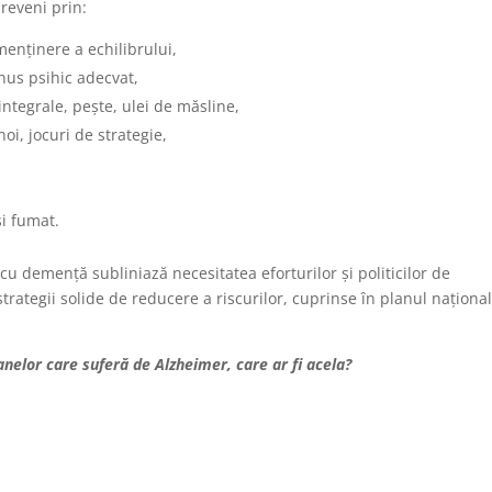
reveni prin:
 menținere a echilibrului,
nus psihic adecvat,
integrale, peşte, ulei de măsline,
oi, jocuri de strategie,
i fumat.
u demență subliniază necesitatea eforturilor și politicilor de
strategii solide de reducere a riscurilor, cuprinse în planul naționa
nelor care suferă de Alzheimer, care ar fi acela?