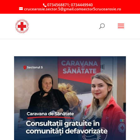
0734568871; 0734449940
crucearosie.sector.5@gmail.comsector5crucearosie.ro