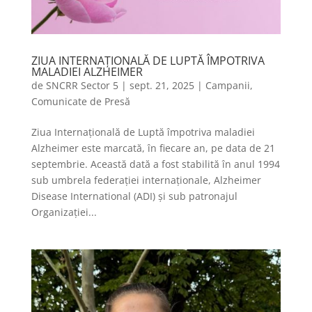
ZIUA INTERNAȚIONALĂ DE LUPTĂ ÎMPOTRIVA
MALADIEI ALZHEIMER
de
SNCRR Sector 5
|
sept. 21, 2025
|
Campanii
,
Comunicate de Presă
Ziua Internațională de Luptă împotriva maladiei
Alzheimer este marcată, în fiecare an, pe data de 21
septembrie. Această dată a fost stabilită în anul 1994
sub umbrela federației internaționale, Alzheimer
Disease International (ADI) și sub patronajul
Organizației...