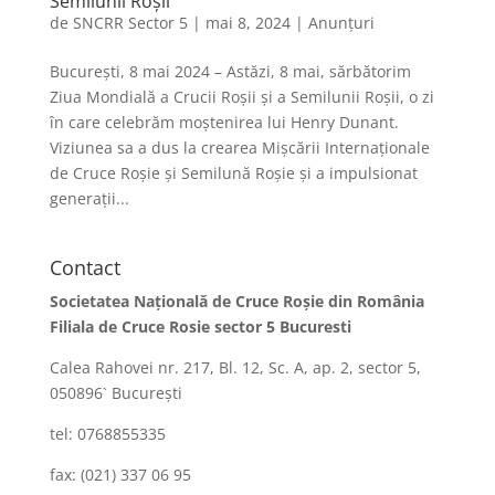
Semilunii Roșii
de
SNCRR Sector 5
|
mai 8, 2024
|
Anunțuri
București, 8 mai 2024 – Astăzi, 8 mai, sărbătorim
Ziua Mondială a Crucii Roșii și a Semilunii Roșii, o zi
în care celebrăm moștenirea lui Henry Dunant.
Viziunea sa a dus la crearea Mișcării Internaționale
de Cruce Roșie și Semilună Roșie și a impulsionat
generații...
Contact
Societatea Naţională de Cruce Roşie din România
Filiala de Cruce Rosie sector 5 Bucuresti
Calea Rahovei nr. 217, Bl. 12, Sc. A, ap. 2, sector 5,
050896` Bucureşti
tel: 0768855335
fax: (021) 337 06 95