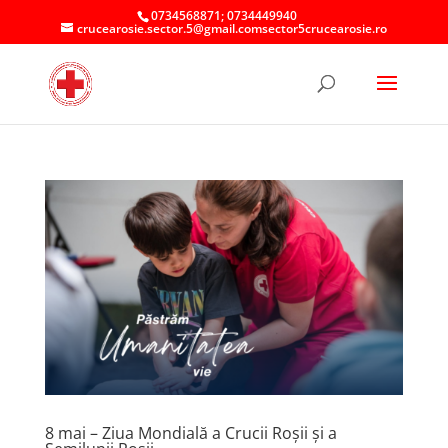
0734568871; 0734449940
crucearosie.sector.5@gmail.comsector5crucearosie.ro
8 mai – Ziua Mondială a Crucii Roșii și a