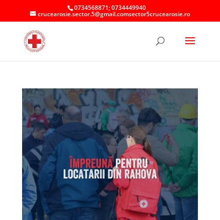
0734568871; 0734449940
crucearosie.sector.5@gmail.comsector5crucearosie.ro