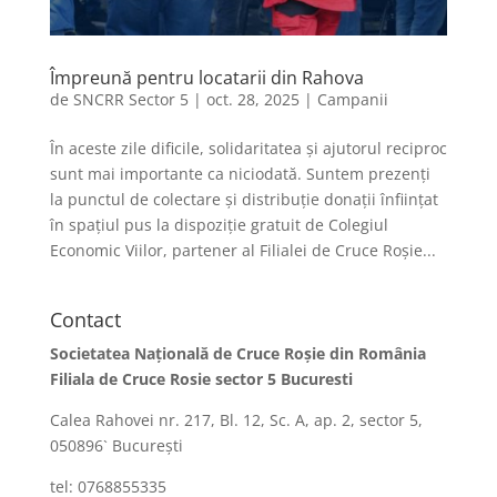
Împreună pentru locatarii din Rahova
de
SNCRR Sector 5
|
oct. 28, 2025
|
Campanii
În aceste zile dificile, solidaritatea și ajutorul reciproc
sunt mai importante ca niciodată. Suntem prezenți
la punctul de colectare și distribuție donații înființat
în spațiul pus la dispoziție gratuit de Colegiul
Economic Viilor, partener al Filialei de Cruce Roșie...
Contact
Societatea Naţională de Cruce Roşie din România
Filiala de Cruce Rosie sector 5 Bucuresti
Calea Rahovei nr. 217, Bl. 12, Sc. A, ap. 2, sector 5,
050896` Bucureşti
tel: 0768855335