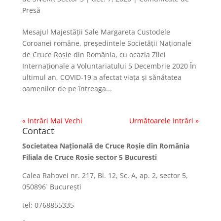
Presă
Mesajul Majestăţii Sale Margareta Custodele
Coroanei române, preşedintele Societăţii Naţionale
de Cruce Roşie din România, cu ocazia Zilei
Internaționale a Voluntariatului 5 Decembrie 2020 În
ultimul an, COVID-19 a afectat viața și sănătatea
oamenilor de pe întreaga...
« Intrări Mai Vechi
Următoarele Intrări »
Contact
Societatea Naţională de Cruce Roşie din România
Filiala de Cruce Rosie sector 5 Bucuresti
Calea Rahovei nr. 217, Bl. 12, Sc. A, ap. 2, sector 5,
050896` Bucureşti
tel: 0768855335