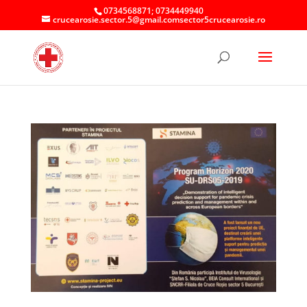
0734568871; 0734449940
crucearosie.sector.5@gmail.comsector5crucearosie.ro