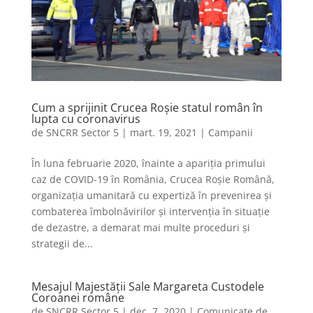
Cum a sprijinit Crucea Roșie statul român în
lupta cu coronavirus
de
SNCRR Sector 5
|
mart. 19, 2021
|
Campanii
În luna februarie 2020, înainte a apariția primului
caz de COVID-19 în România, Crucea Roșie Română,
organizația umanitară cu expertiză în prevenirea și
combaterea îmbolnăvirilor și intervenția în situație
de dezastre, a demarat mai multe proceduri și
strategii de...
Mesajul Majestăţii Sale Margareta Custodele
Coroanei române
de
SNCRR Sector 5
|
dec. 7, 2020
|
Comunicate de