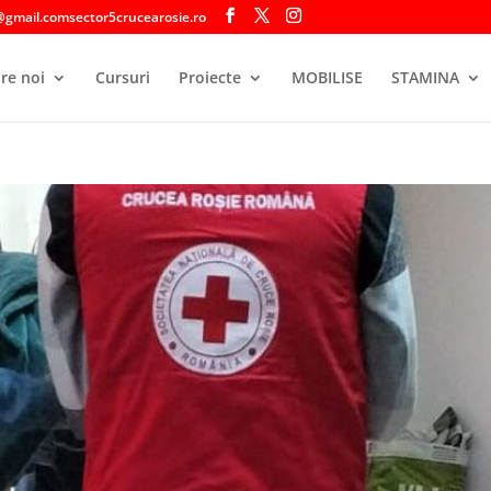
@gmail.comsector5crucearosie.ro
re noi
Cursuri
Proiecte
MOBILISE
STAMINA