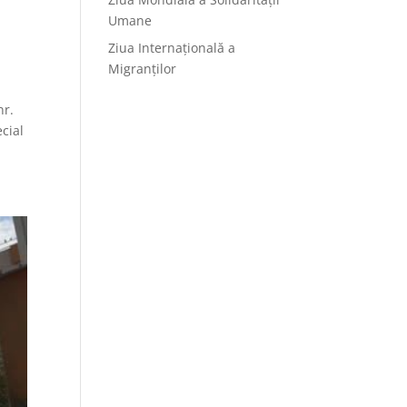
Umane
Ziua Internațională a
Migranților
nr.
ecial