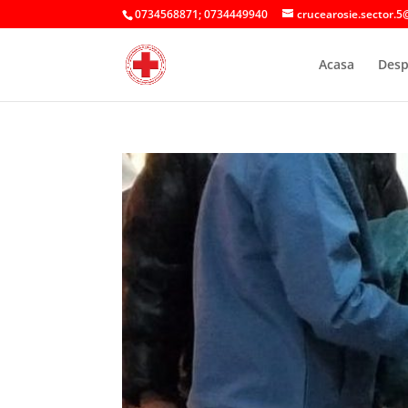
0734568871; 0734449940
crucearosie.sector.5
Acasa
Desp