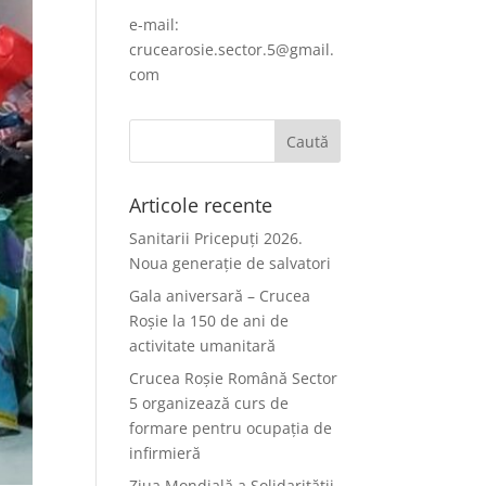
e-mail:
crucearosie.sector.5@gmail.
com
Articole recente
Sanitarii Pricepuți 2026.
Noua generație de salvatori
Gala aniversară – Crucea
Roșie la 150 de ani de
activitate umanitară
Crucea Roșie Română Sector
5 organizează curs de
formare pentru ocupația de
infirmieră
Ziua Mondială a Solidarității