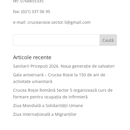
tel: 0768855335
fax: (021) 337 06 95
e-mail: crucearosie.sector.5@gmail.com
Articole recente
Sanitarii Pricepuți 2026. Noua generație de salvatori
Gala aniversară – Crucea Roșie la 150 de ani de
activitate umanitară
Crucea Roșie Română Sector 5 organizează curs de
formare pentru ocupația de infirmieră
Ziua Mondială a Solidarității Umane
Ziua Internațională a Migranților