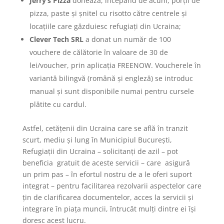
Jerry’s Pizza
donează, începând de acum, porții de
pizza, paste și șnitel cu risotto către centrele și
locațiile care găzduiesc refugiați din Ucraina;
Clever Tech SRL
a donat un număr de 100
vouchere de călătorie în valoare de 30 de
lei/voucher, prin aplicația FREENOW. Voucherele în
variantă bilingvă (română și engleză) se introduc
manual și sunt disponibile numai pentru cursele
plătite cu cardul.
Astfel, cetățenii din Ucraina care se află în tranzit
scurt, mediu și lung în Municipiul București,
Refugiații din Ucraina – solicitanți de azil – pot
beneficia gratuit de aceste servicii – care asigură
un prim pas – în efortul nostru de a le oferi suport
integrat – pentru facilitarea rezolvarii aspectelor care
țin de clarificarea documentelor, acces la servicii și
integrare în piața muncii, întrucât mulți dintre ei își
doresc acest lucru.