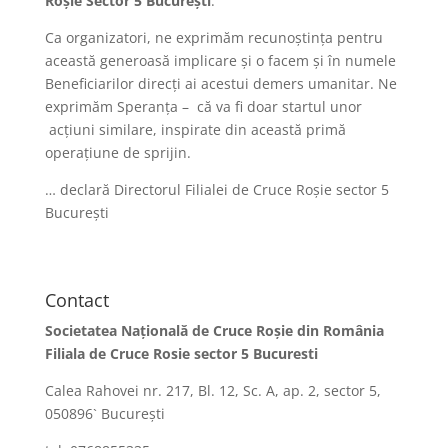
Roşie Sector 5 Bucureşti
.
Ca organizatori, ne exprimăm recunoștința pentru
această generoasă implicare și o facem și în numele
Beneficiarilor direcți ai acestui demers umanitar. Ne
exprimăm Speranța – că va fi doar startul unor
acțiuni similare, inspirate din această primă
operațiune de sprijin.
… declară Directorul Filialei de Cruce Roșie sector 5
București
Contact
Societatea Naţională de Cruce Roşie din România
Filiala de Cruce Rosie sector 5 Bucuresti
Calea Rahovei nr. 217, Bl. 12, Sc. A, ap. 2, sector 5,
050896` Bucureşti