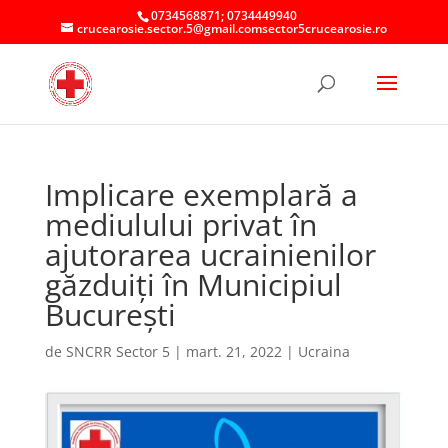
0734568871; 0734449940
crucearosie.sector.5@gmail.comsector5crucearosie.ro
Implicare exemplară a
mediulului privat în
ajutorarea ucrainienilor
găzduiți în Municipiul
București
de
SNCRR Sector 5
|
mart. 21, 2022
|
Ucraina