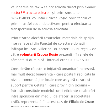
Vaucherele de taxi – se pot solicita direct prin e-mail:
sector5@crucearosie.ro
– și prin sms la tel.
0762154839, Voluntar Crucea Roșie. Solicitantul va
primi – astfel codul de activare pentru efectuarea
transportului de la adresa solicitată.
Prioritizarea alocării resurselor materiale de sprijin
– se va face și din Punctul de colectare donații –
înființat în: Șos. Viilor nr. 38, sector 5 București – de
către
voluntarii Crucea Roșie
prezenți – în zilele de
sâmbătă si duminică, interval orar 10.00 – 15.00.
Considerăm că este o inițiativă umanitară necesară,
mai mult decât binevenită – care poate fi replicată la
nivelul comunităților locale care asigură cazare și
suport pentru Cetățenii care provin din Ucraina –
întrucât constituie modelul unei eficiente colaborări
între sponsorii din mediul de afaceri și societatea
civilă, reprezentată, în acest caz, de
Filiala de Cruce