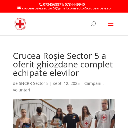
0734568871; 0734449940
crucearosie.sector.5@gmail.comsector5crucearosie.ro
Crucea Roșie Sector 5 a
oferit ghiozdane complet
echipate elevilor
de
SNCRR Sector 5
|
sept. 12, 2025
|
Campanii
,
Voluntari