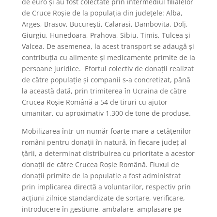
de euro și au fost colectate prin intermediul filialelor
de Cruce Roșie de la populația din județele: Alba,
Arges, Brasov, București, Calarasi, Dambovita, Dolj,
Giurgiu, Hunedoara, Prahova, Sibiu, Timis, Tulcea și
Valcea. De asemenea, la acest transport se adaugă și
contribuția cu alimente și medicamente primite de la
persoane juridice. Efortul colectiv de donații realizat
de către populație și companii s-a concretizat, până
la această dată, prin trimiterea în Ucraina de către
Crucea Roșie Română a 54 de tiruri cu ajutor
umanitar, cu aproximativ 1,300 de tone de produse.
Mobilizarea într-un număr foarte mare a cetățenilor
români pentru donații în natură, în fiecare județ al
țării, a determinat distribuirea cu prioritate a acestor
donații de către Crucea Roșie Română. Fluxul de
donații primite de la populație a fost administrat
prin implicarea directă a voluntarilor, respectiv prin
acțiuni zilnice standardizate de sortare, verificare,
introducere în gestiune, ambalare, amplasare pe