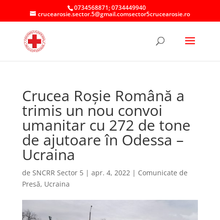
0734568871; 0734449940
crucearosie.sector.5@gmail.comsector5crucearosie.ro
Crucea Roșie Română a
trimis un nou convoi
umanitar cu 272 de tone
de ajutoare în Odessa –
Ucraina
de
SNCRR Sector 5
|
apr. 4, 2022
|
Comunicate de
Presă
,
Ucraina