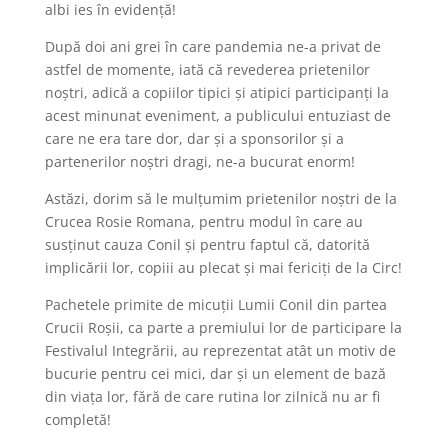
albi ies în evidență!
După doi ani grei în care pandemia ne-a privat de
astfel de momente, iată că revederea prietenilor
noștri, adică a copiilor tipici și atipici participanți la
acest minunat eveniment, a publicului entuziast de
care ne era tare dor, dar și a sponsorilor și a
partenerilor noștri dragi, ne-a bucurat enorm!
Astăzi, dorim să le mulțumim prietenilor noștri de la
Crucea Rosie Romana, pentru modul în care au
susținut cauza Conil și pentru faptul că, datorită
implicării lor, copiii au plecat și mai fericiți de la Circ!
Pachetele primite de micuții Lumii Conil din partea
Crucii Roșii, ca parte a premiului lor de participare la
Festivalul Integrării, au reprezentat atât un motiv de
bucurie pentru cei mici, dar și un element de bază
din viața lor, fără de care rutina lor zilnică nu ar fi
completă!