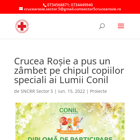
0734568871; 0734449940
crucearosie.sector.5@gmail.comsector5crucearosie.ro
Crucea Roșie a pus un
zâmbet pe chipul copiilor
speciali ai Lumii Conil
de
SNCRR Sector 5
|
iun. 15, 2022
|
Proiecte