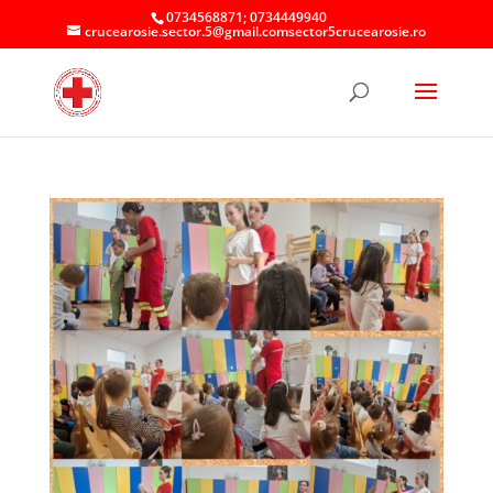
0734568871; 0734449940
crucearosie.sector.5@gmail.comsector5crucearosie.ro