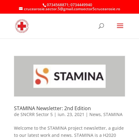
0734568871; 0734449940
crucearosie.sector.5@gmail.comsector5crucearosie.ro
STAMINA Newsletter: 2nd Edition
de
SNCRR Sector 5
|
iun. 23, 2021
|
News
,
STAMINA
Welcome to the STAMINA project newsletter, a guide
to our latest work and news. STAMINA is a H2020